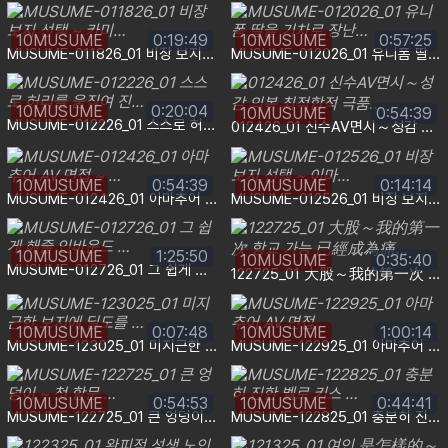
10MUSUME
0:19:49
10MUSUME
0:57:25
MUSUME-011826_01 비장 보지 선택 ~ 카미…
MUSUME-012026_01 유니폼 딸을 기차로 장난…
10MUSUME
0:20:04
10MUSUME
0:54:39
MUSUME-012226_01 스스로 허리를 움직여 진…
012426_01 신수AV면시～성감 의복 최적합적 극품…
10MUSUME
0:54:39
10MUSUME
0:14:14
MUSUME-012426_01 아마추어 AV 면접 ~ …
MUSUME-012526_01 비장 보지 선택 ~ 이마…
10MUSUME
1:25:50
10MUSUME
0:35:40
MUSUME-012726_01 그 쉽게 해줄 인바운드 …
122725_01 大股～我的第一次 항교 가능 已經成為痛…
10MUSUME
0:07:48
10MUSUME
1:00:14
MUSUME-123025_01 미지근한 보지에 딜도를 …
MUSUME-122925_01 아마추어 AV 면접
10MUSUME
0:54:53
10MUSUME
0:44:41
MUSUME-122725_01 큰 엉덩이 ~ 첫 항문 …
MUSUME-122825_01 충분히 진한 벨로 키스 …