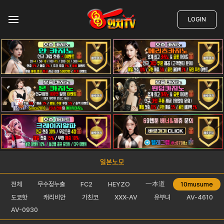
LOGIN
일본노모
一本道
전체
무수정누출
FC2
HEYZO
10musume
도쿄핫
캐리비안
가친코
XXX-AV
유부녀
AV-4610
AV-0930