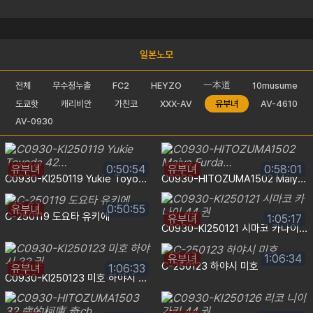
일본노모
一本道
전체
무수정누출
FC2
HEYZO
10musume
도쿄핫
캐리비안
가친코
XXX-AV
유부녀
AV-4610
AV-0930
유부녀
0:50:54
유부녀
0:58:01
C0930-KI250119 Yukie Toyoda 42…
C0930-HITOZUMA1502 Maiya Furda…
유부녀
0:50:55
C-250119 도요타 유키에
유부녀
1:05:17
C0930-KI250121 시마코 카나이 44 권
유부녀
1:06:34
C-250123 하야시 미호
유부녀
1:06:33
C0930-KI250123 미호 하야시 32 권