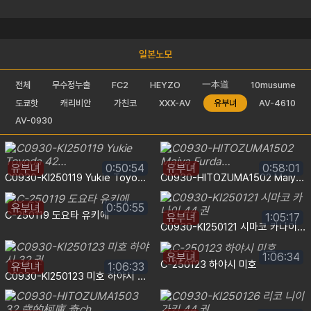
일본노모
一本道
전체
무수정누출
FC2
HEYZO
10musume
도쿄핫
캐리비안
가친코
XXX-AV
유부녀
AV-4610
AV-0930
유부녀
0:50:54
유부녀
0:58:01
C0930-KI250119 Yukie Toyoda 42…
C0930-HITOZUMA1502 Maiya Furda…
유부녀
0:50:55
C-250119 도요타 유키에
유부녀
1:05:17
C0930-KI250121 시마코 카나이 44 권
유부녀
1:06:34
C-250123 하야시 미호
유부녀
1:06:33
C0930-KI250123 미호 하야시 32 권