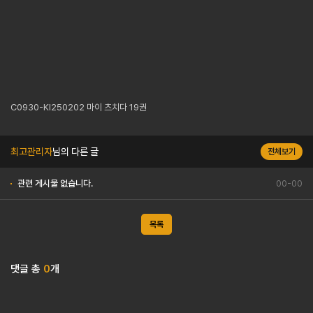
C0930-KI250202 마이 츠치다 19권
최고관리자
님의 다른 글
전체보기
관련 게시물 없습니다.
00-00
목록
댓글 총
0
개