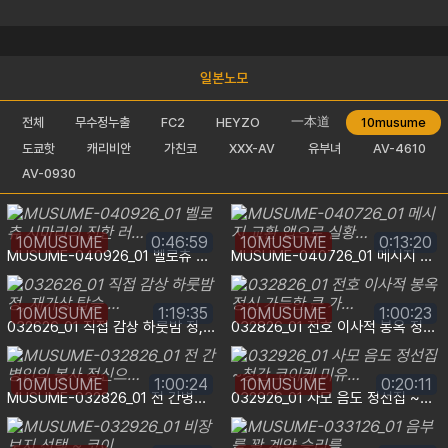
일본노모
一本道
전체
무수정누출
FC2
HEYZO
10musume
도쿄핫
캐리비안
가친코
XXX-AV
유부녀
AV-4610
AV-0930
10MUSUME
0:46:59
10MUSUME
0:13:20
MUSUME-040926_01 벨로츄 시마리의 진한 러…
MUSUME-040726_01 메시지 교환 앱으로 실황…
10MUSUME
1:19:35
10MUSUME
1:00:23
032626_01 직접 감상 하룻밤 정, 재가상 탑승 …
032826_01 전호 이사적 봉옥 정신 가득한 큰 가…
10MUSUME
1:00:24
10MUSUME
0:20:11
MUSUME-032826_01 전 간병인의 봉사 정신으…
032926_01 사모 음도 정선집 ~청간 코이케 미유…