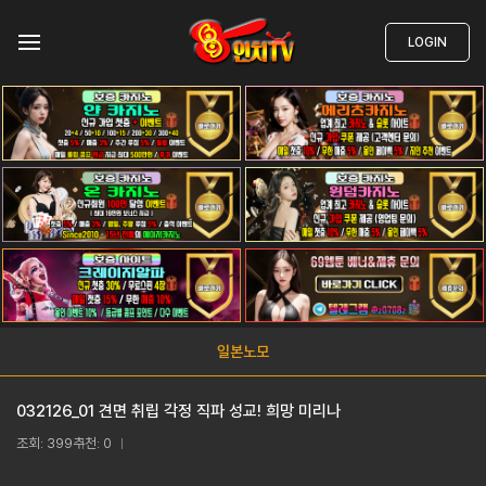
LOGIN
일본노모
032126_01 견면 취립 각정 직파 성교! 희망 미리나
조회: 399
추천: 0