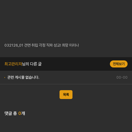
032126_01 견면 취립 각정 직파 성교! 희망 미리나
최고관리자
님의 다른 글
전체보기
관련 게시물 없습니다.
00-00
목록
댓글 총
0
개