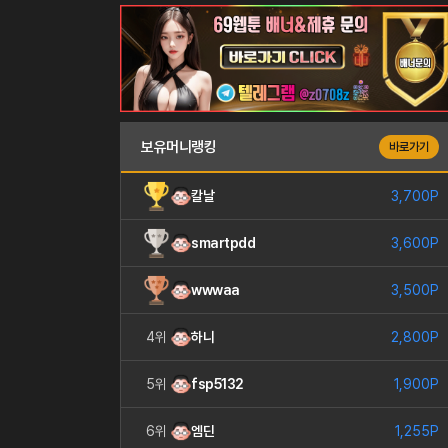
보유머니랭킹
바로가기
칼날
3,700P
smartpdd
3,600P
wwwaa
3,500P
4위
하니
2,800P
5위
fsp5132
1,900P
6위
엠딘
1,255P