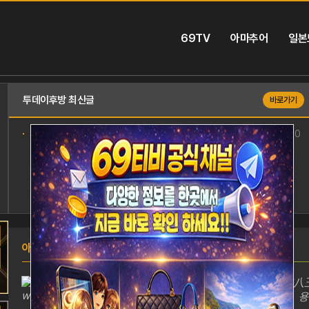
69TV
아마추어
일본
투데이후방 최신글
바로가기
게시물 없습니다.
00-00
아마추어