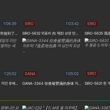
1:06:39
SIRO
1:03:42
SIRO
GANA-3357 我在八王子市撿到了第四位第一美女！ 용해수단 민감적 유두 …
SIRO-5632 외표비 內 재호! 상양 만창반적 纖瘦身材, 超級帥氣的여…
SIRO
1:25:52
GANA
1:05:02
MIUM-1335 【사내 제일의 미인 후배와 W불륜】남자를 도발하는 세로…
GANA-3344 你會被豐滿的身体 치유적! ?溫柔地包裹 저 남인적 모성 …