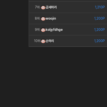
7위
곰세마리
1,210P
8위
woojin
1,200P
9위
koljyfdhge
1,200P
10위
순하리
1,200P