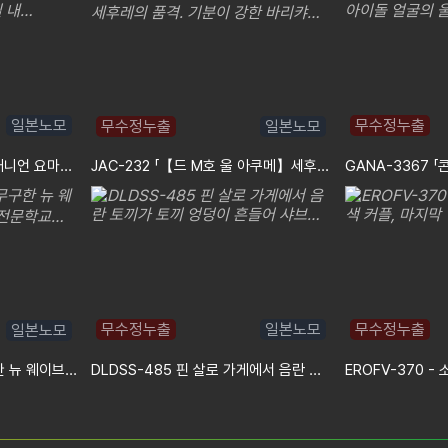
일본노모
무수정누출
무수정누출
일본노모
MLA-274 「고비차 F컵 컴패니언 요마루짱 24세! 고무 없음 질 내…
JAC-232 「【드 M호 울 아쿠메】세후레의 품격. 기분이 강한 바리캬…
무수정누출
일본노모
무수정누출
일본노모
SIRO-5656 「【색백 무구한 뉴 웨이브!】 헤어 메이크업의 전문학교…
DLDSS-485 핀 살로 가게에서 음란 토끼가 토끼 엉덩이 흔들어 샤브…