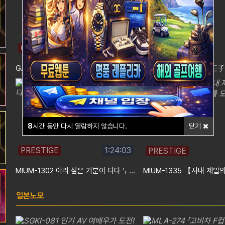
GANA
0:59:19
GANA
GANA-3356 탑승 후 일회 경안 건 w 명랑 또 호상 학적
8
시간 동안 다시 열람하지 않습니다.
닫기
PRESTIGE
1:24:03
PRESTIGE
MIUM-1302 야리 싶은 기분이 다다 누설의 스타일 발군 미녀! 마음…
일본노모